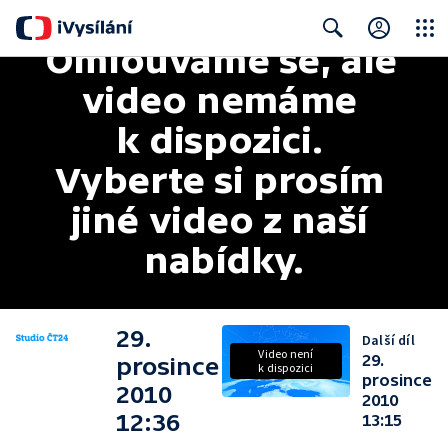
Omlouváme se, ale 
Close
Search
video nemáme 
k dispozici. 
Vyberte si prosím 
jiné video z naší 
nabídky.
29.
Další díl
Video není
29.
prosince
k dispozici
prosince
2010
2010
12:36
13:15