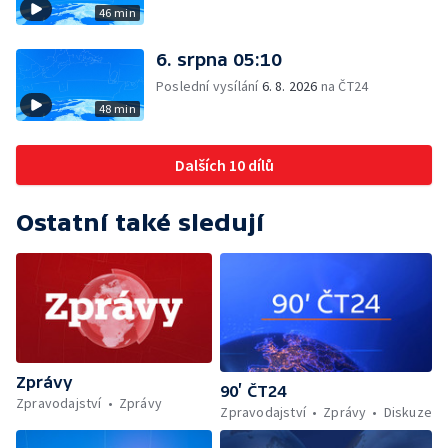
46 min
6. srpna 05:10
Poslední vysílání
6. 8. 2026
na ČT24
48 min
Dalších 10 dílů
Ostatní také sledují
Zprávy
90’ ČT24
Zpravodajství
Zprávy
Zpravodajství
Zprávy
Diskuze