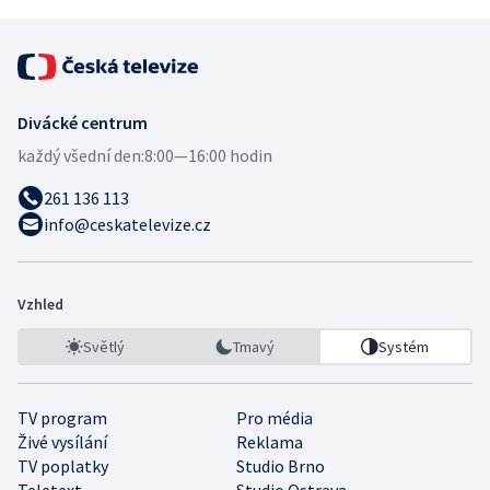
Divácké centrum
každý všední den:
8:00—16:00 hodin
261 136 113
info@ceskatelevize.cz
Vzhled
Světlý
Tmavý
Systém
TV program
Pro média
Živé vysílání
Reklama
TV poplatky
Studio Brno