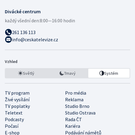
Divácké centrum
každý všední den:
8:00—16:00 hodin
261 136 113
info@ceskatelevize.cz
Vzhled
Světlý
Tmavý
Systém
TV program
Pro média
Živé vysílání
Reklama
TV poplatky
Studio Brno
Teletext
Studio Ostrava
Podcasty
Rada ČT
Počasí
Kariéra
E-shop
Podávání námětů