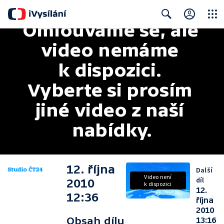
Omlouváme se, ale 
Close
Search
video nemáme 
k dispozici. 
Vyberte si prosím 
jiné video z naší 
nabídky.
12. října
Další
Video není
díl
2010
k dispozici
12.
12:36
října
2010
Obsah dílu
13:16