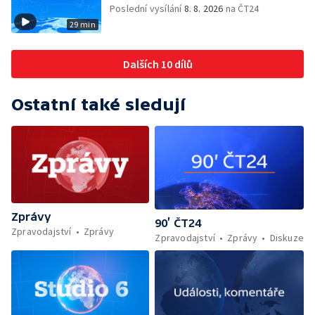
Poslední vysílání
8. 8. 2026
na ČT24
29 min
Dalších 10 dílů
Ostatní také sledují
Zprávy
90’ ČT24
Zpravodajství
Zprávy
Zpravodajství
Zprávy
Diskuze