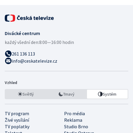
Divácké centrum
každý všední den:
8:00—16:00 hodin
261 136 113
info@ceskatelevize.cz
Vzhled
Světlý
Tmavý
Systém
TV program
Pro média
Živé vysílání
Reklama
TV poplatky
Studio Brno