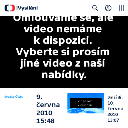
Omlouváme se, ale 
Close
Search
video nemáme 
k dispozici. 
Vyberte si prosím 
jiné video z naší 
nabídky.
9.
Další díl
Video není
10.
června
k dispozici
června
2010
2010
15:48
13:07