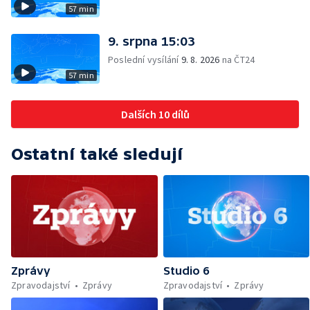
57 min
9. srpna 15:03
Poslední vysílání
9. 8. 2026
na ČT24
57 min
Dalších 10 dílů
Ostatní také sledují
Zprávy
Studio 6
Zpravodajství
Zprávy
Zpravodajství
Zprávy