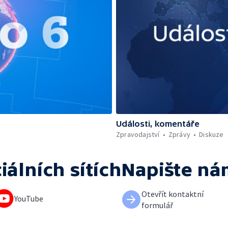
Události, komentáře
Zpravodajství
Zprávy
Diskuze
iálních sítích
Napište ná
Otevřít kontaktní
YouTube
formulář