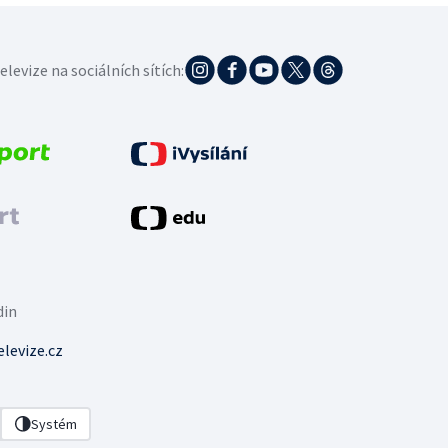
elevize na sociálních sítích:
din
levize.cz
Systém