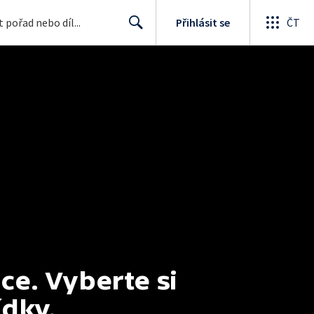
Přihlásit se
ČT
Search
e. Vyberte si 
ídky.