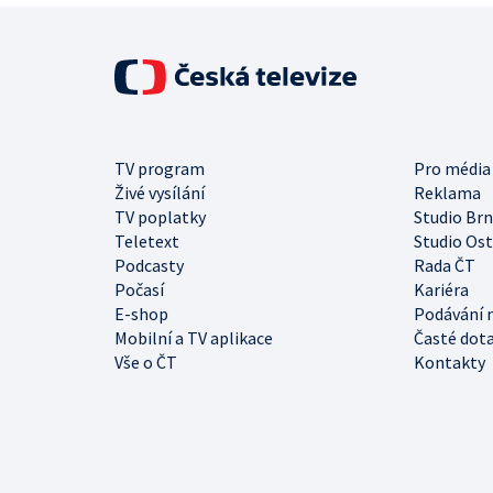
TV program
Pro média
Živé vysílání
Reklama
TV poplatky
Studio Br
Teletext
Studio Os
Podcasty
Rada ČT
Počasí
Kariéra
E-shop
Podávání 
Mobilní a TV aplikace
Časté dot
Vše o ČT
Kontakty