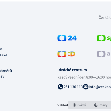
Česká t
no
trava
Divácké centrum
námětů
azy
každý všední den:
8:00—16:00 ho
261 136 113
info@ceskate
Vzhled
Světlý
Tmavý