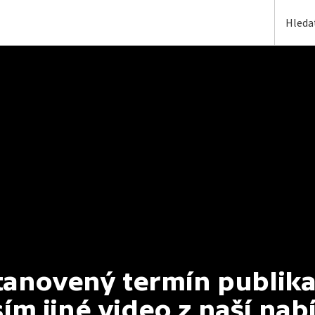
anovený termín publikac
ím jiné video z naší nab