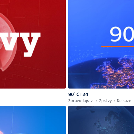
90’ ČT24
Zpravodajství
Zprávy
Diskuze