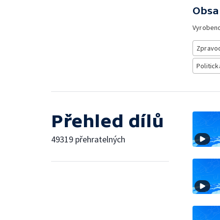
Obsa
Vyroben
Zpravod
Politick
Přehled dílů
49319 přehratelných