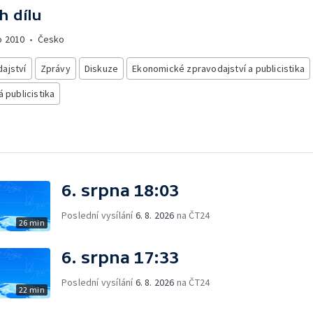
h dílu
o
2010
•
Česko
ajství
Zprávy
Diskuze
Ekonomické zpravodajství a publicistika
á publicistika
6. srpna 18:03
Poslední vysílání
6. 8. 2026
na ČT24
26 min
6. srpna 17:33
Poslední vysílání
6. 8. 2026
na ČT24
22 min