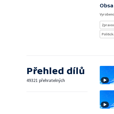
Obsa
Vyroben
Zpravod
Politick
Přehled dílů
49321 přehratelných