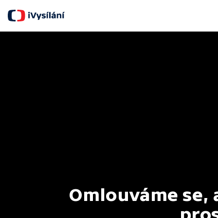
Omlouváme se, al
pros