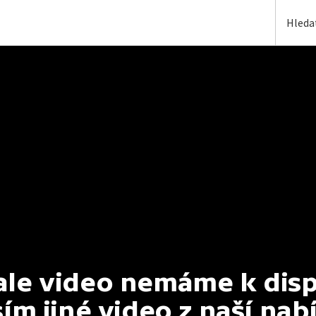
e video nemáme k dispoz
ím jiné video z naší nab