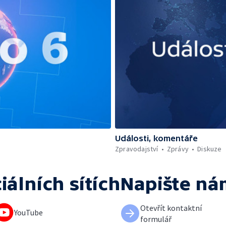
Události, komentáře
Zpravodajství
Zprávy
Diskuze
iálních sítích
Napište ná
Otevřít kontaktní
YouTube
formulář