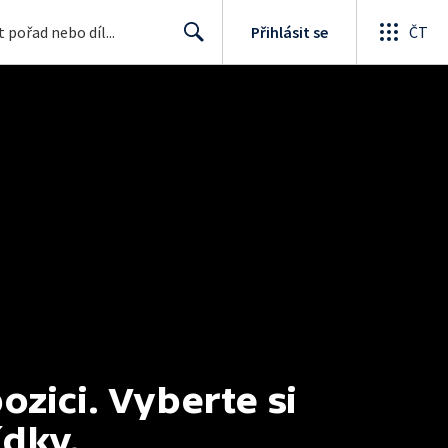
Přihlásit se
ČT
Search
ici. Vyberte si 
ídky.