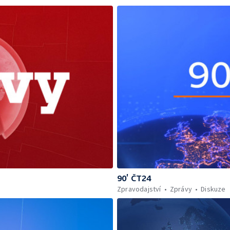
90’ ČT24
Zpravodajství
Zprávy
Diskuze