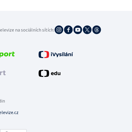
elevize na sociálních sítích:
din
levize.cz