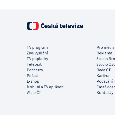
TV program
Pro média
Živé vysílání
Reklama
TV poplatky
Studio Br
Teletext
Studio Os
Podcasty
Rada ČT
Počasí
Kariéra
E-shop
Podávání 
Mobilní a TV aplikace
Časté dot
Vše o ČT
Kontakty