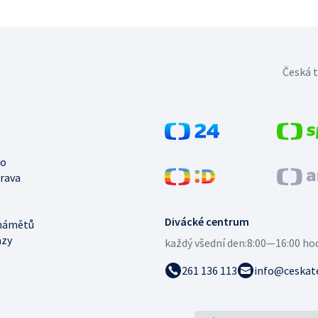
Česká t
no
trava
Divácké centrum
námětů
azy
každý všední den:
8:00—16:00 ho
261 136 113
info@ceskate