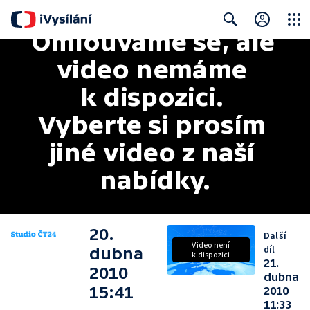
Omlouváme se, ale 
Close
Search
video nemáme 
k dispozici. 
Vyberte si prosím 
jiné video z naší 
nabídky.
20.
Další
Video není
díl
dubna
k dispozici
21.
2010
dubna
15:41
2010
11:33