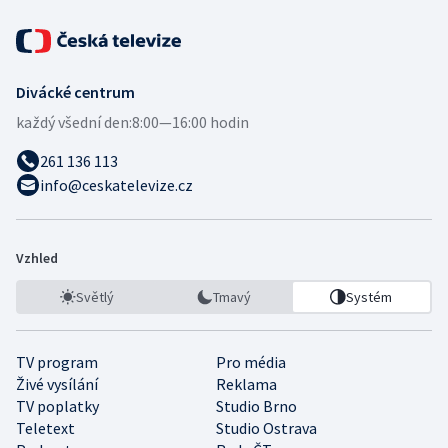
Divácké centrum
každý všední den:
8:00—16:00 hodin
261 136 113
info@ceskatelevize.cz
Vzhled
Světlý
Tmavý
Systém
TV program
Pro média
Živé vysílání
Reklama
TV poplatky
Studio Brno
Teletext
Studio Ostrava