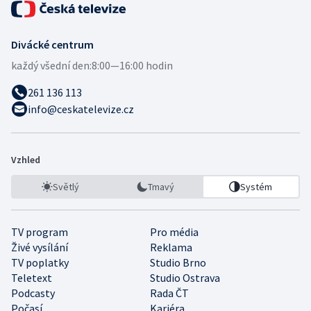
Divácké centrum
každý všední den:
8:00—16:00 hodin
261 136 113
info@ceskatelevize.cz
Vzhled
Světlý
Tmavý
Systém
TV program
Pro média
Živé vysílání
Reklama
TV poplatky
Studio Brno
Teletext
Studio Ostrava
Podcasty
Rada ČT
Počasí
Kariéra