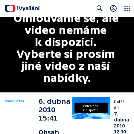
Omlouváme se, ale 
Close
Search
video nemáme 
k dispozici. 
Vyberte si prosím 
jiné video z naší 
nabídky.
6. dubna
Další
Video není
díl
2010
k dispozici
7.
15:41
dubna
2010
Obsah
12:30