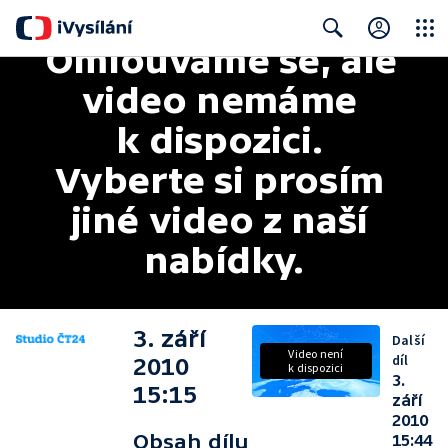
Omlouváme se, ale 
Close
Search
video nemáme 
k dispozici. 
Vyberte si prosím 
jiné video z naší 
nabídky.
3. září
Další
Video není
díl
2010
k dispozici
3.
15:15
září
2010
Obsah dílu
15:44