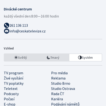
Divácké centrum
každý všední den:
8:00—16:00 hodin
261 136 113
info@ceskatelevize.cz
Vzhled
Světlý
Tmavý
Systém
TV program
Pro média
Živé vysílání
Reklama
TV poplatky
Studio Brno
Teletext
Studio Ostrava
Podcasty
Rada ČT
Počasí
Kariéra
E-shop
Podávání námětů