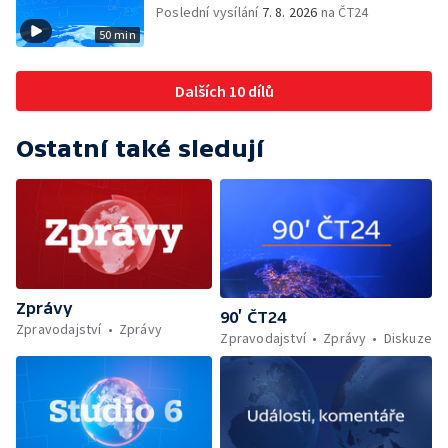
Poslední vysílání
7. 8. 2026
na ČT24
50 min
Dalších 10 dílů
Ostatní také sledují
Zprávy
90’ ČT24
Zpravodajství
Zprávy
Zpravodajství
Zprávy
Diskuze