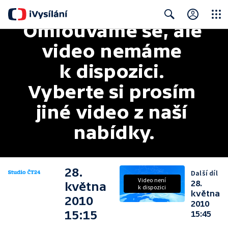
Omlouváme se, ale 
Close
Search
video nemáme 
k dispozici. 
Vyberte si prosím 
jiné video z naší 
nabídky.
28.
Další díl
Video není
28.
května
k dispozici
května
2010
2010
15:15
15:45