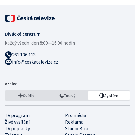
Divácké centrum
každý všední den:
8:00—16:00 hodin
261 136 113
info@ceskatelevize.cz
Vzhled
Světlý
Tmavý
Systém
TV program
Pro média
Živé vysílání
Reklama
TV poplatky
Studio Brno