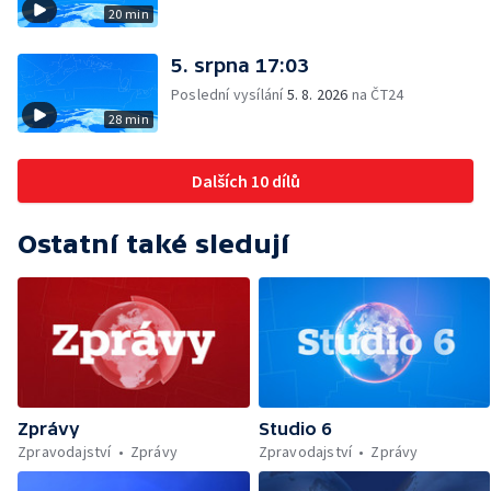
20 min
5. srpna 17:03
Poslední vysílání
5. 8. 2026
na ČT24
28 min
Dalších 10 dílů
Ostatní také sledují
Zprávy
Studio 6
Zpravodajství
Zprávy
Zpravodajství
Zprávy