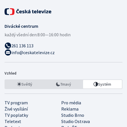
Divácké centrum
každý všední den:
8:00—16:00 hodin
261 136 113
info@ceskatelevize.cz
Vzhled
Světlý
Tmavý
Systém
TV program
Pro média
Živé vysílání
Reklama
TV poplatky
Studio Brno
Teletext
Studio Ostrava