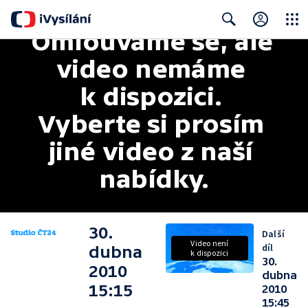
Omlouváme se, ale 
Close
Search
video nemáme 
k dispozici. 
Vyberte si prosím 
jiné video z naší 
nabídky.
30.
Další
Video není
díl
dubna
k dispozici
30.
2010
dubna
15:15
2010
15:45