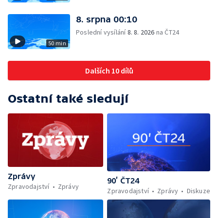
8. srpna 00:10
Poslední vysílání
8. 8. 2026
na ČT24
50 min
Dalších 10 dílů
Ostatní také sledují
Zprávy
90’ ČT24
Zpravodajství
Zprávy
Zpravodajství
Zprávy
Diskuze