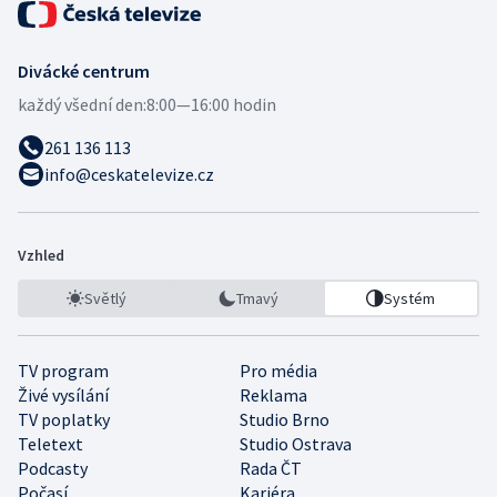
Divácké centrum
každý všední den:
8:00—16:00 hodin
261 136 113
info@ceskatelevize.cz
Vzhled
Světlý
Tmavý
Systém
TV program
Pro média
Živé vysílání
Reklama
TV poplatky
Studio Brno
Teletext
Studio Ostrava
Podcasty
Rada ČT
Počasí
Kariéra