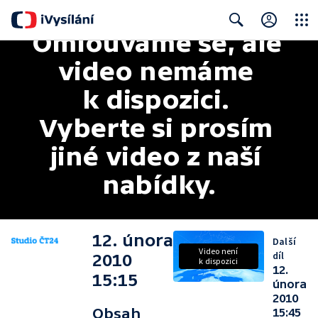
Omlouváme se, ale 
Close
Search
video nemáme 
k dispozici. 
Vyberte si prosím 
jiné video z naší 
nabídky.
12. února
Další
Video není
díl
2010
k dispozici
12.
15:15
února
2010
Obsah
15:45