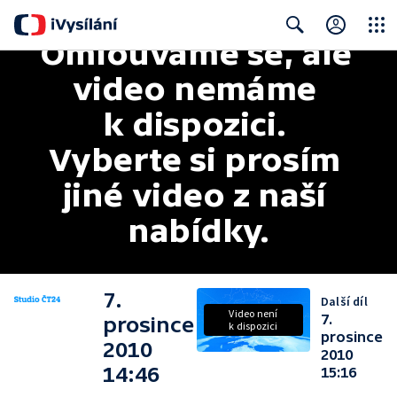
Omlouváme se, ale 
Close
Search
video nemáme 
k dispozici. 
Vyberte si prosím 
jiné video z naší 
nabídky.
7.
Další díl
Video není
7.
prosince
k dispozici
prosince
2010
2010
14:46
15:16