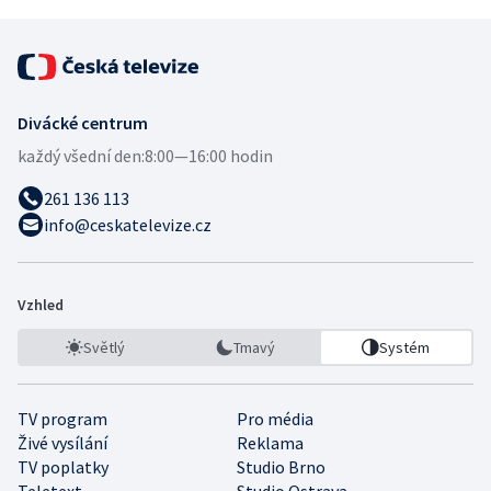
Divácké centrum
každý všední den:
8:00—16:00 hodin
261 136 113
info@ceskatelevize.cz
Vzhled
Světlý
Tmavý
Systém
TV program
Pro média
Živé vysílání
Reklama
TV poplatky
Studio Brno