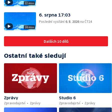
22 min
6. srpna 17:03
Poslední vysílání
6. 8. 2026
na ČT24
28 min
Dalších 10 dílů
Ostatní také sledují
Zprávy
Studio 6
Zpravodajství
Zprávy
Zpravodajství
Zprávy