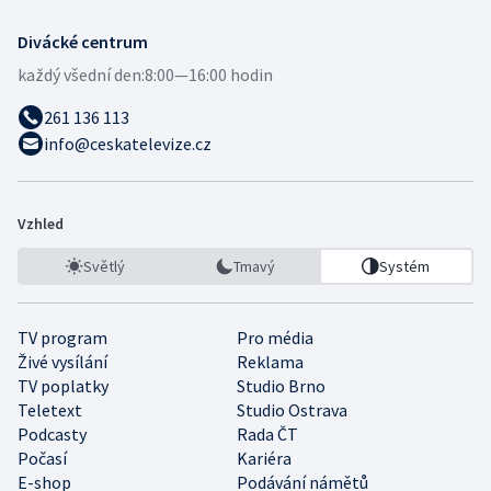
Divácké centrum
každý všední den:
8:00—16:00 hodin
261 136 113
info@ceskatelevize.cz
Vzhled
Světlý
Tmavý
Systém
TV program
Pro média
Živé vysílání
Reklama
TV poplatky
Studio Brno
Teletext
Studio Ostrava
Podcasty
Rada ČT
Počasí
Kariéra
E-shop
Podávání námětů