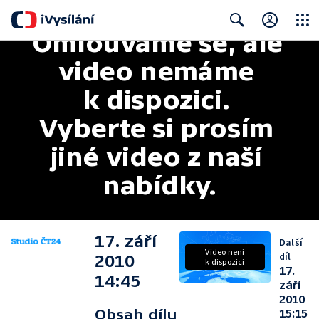
Omlouváme se, ale 
Close
Search
video nemáme 
k dispozici. 
Vyberte si prosím 
jiné video z naší 
nabídky.
17. září
Další
Video není
díl
2010
k dispozici
17.
14:45
září
2010
Obsah dílu
15:15