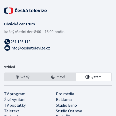
Divácké centrum
každý všední den:
8:00—16:00 hodin
261 136 113
info@ceskatelevize.cz
Vzhled
Světlý
Tmavý
Systém
TV program
Pro média
Živé vysílání
Reklama
TV poplatky
Studio Brno
Teletext
Studio Ostrava