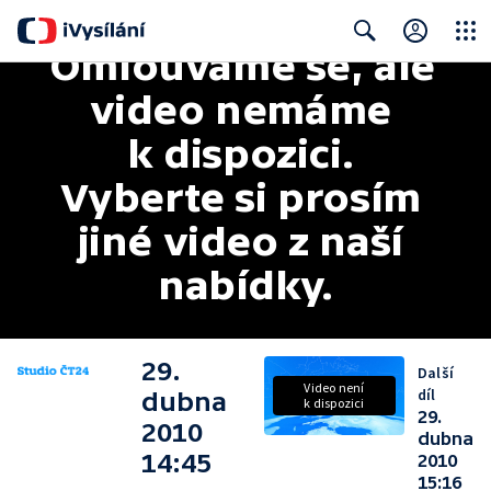
Omlouváme se, ale 
Close
Search
video nemáme 
k dispozici. 
Vyberte si prosím 
jiné video z naší 
nabídky.
29.
Další
Video není
díl
dubna
k dispozici
29.
2010
dubna
14:45
2010
15:16