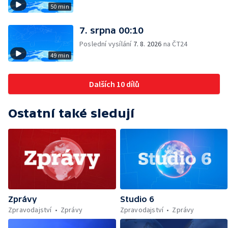
50 min
7. srpna 00:10
Poslední vysílání
7. 8. 2026
na ČT24
49 min
Dalších 10 dílů
Ostatní také sledují
Zprávy
Studio 6
Zpravodajství
Zprávy
Zpravodajství
Zprávy