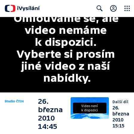
Omlouváme se, ale 
Close
Search
video nemáme 
k dispozici. 
Vyberte si prosím 
jiné video z naší 
nabídky.
26.
Další díl
Video není
26.
března
k dispozici
března
2010
2010
14:45
15:15