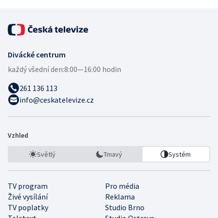
Divácké centrum
každý všední den:
8:00—16:00 hodin
261 136 113
info@ceskatelevize.cz
Vzhled
Světlý
Tmavý
Systém
TV program
Pro média
Živé vysílání
Reklama
TV poplatky
Studio Brno