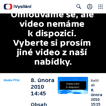
Omlouváme se, ale 
Close
Search
video nemáme 
k dispozici. 
Vyberte si prosím 
jiné video z naší 
nabídky.
8. února
Další
Video není
díl
2010
k dispozici
8.
14:45
února
2010
Obsah
15:15