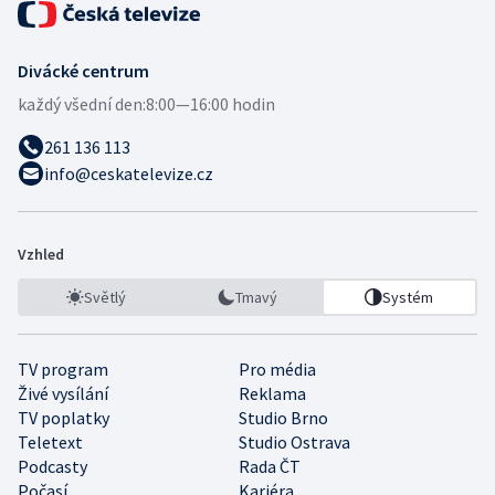
Divácké centrum
každý všední den:
8:00—16:00 hodin
261 136 113
info@ceskatelevize.cz
Vzhled
Světlý
Tmavý
Systém
TV program
Pro média
Živé vysílání
Reklama
TV poplatky
Studio Brno
Teletext
Studio Ostrava
Podcasty
Rada ČT
Počasí
Kariéra