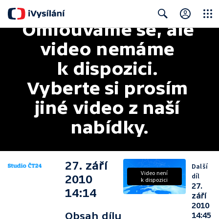
Omlouváme se, ale 
Close
Search
video nemáme 
k dispozici. 
Vyberte si prosím 
jiné video z naší 
nabídky.
27. září
Další
Video není
díl
2010
k dispozici
27.
14:14
září
2010
Obsah dílu
14:45