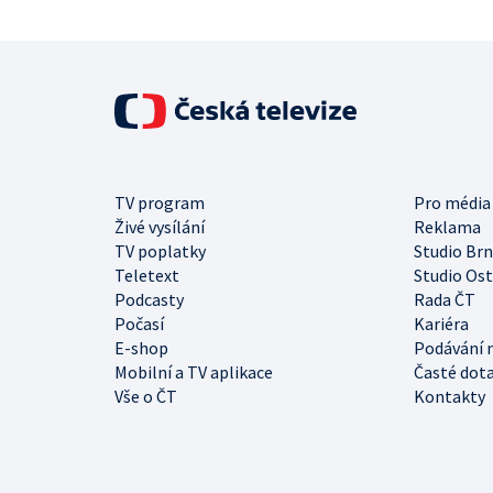
TV program
Pro média
Živé vysílání
Reklama
TV poplatky
Studio Br
Teletext
Studio Os
Podcasty
Rada ČT
Počasí
Kariéra
E-shop
Podávání 
Mobilní a TV aplikace
Časté dot
Vše o ČT
Kontakty