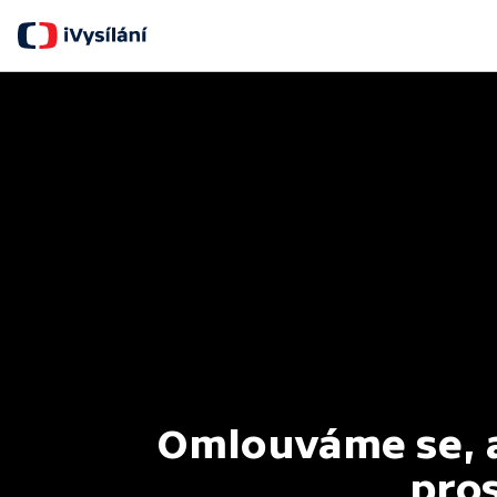
Omlouváme se, al
pros