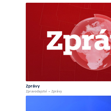
Zprávy
Zpravodajství
Zprávy