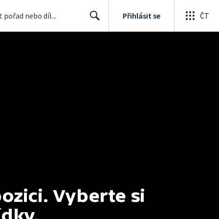
Přihlásit se
ČT
Search
ici. Vyberte si 
ídky.