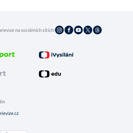
elevize na sociálních sítích:
din
levize.cz