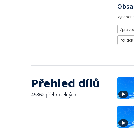
Obsa
Vyroben
Zpravod
Politick
Přehled dílů
49362 přehratelných