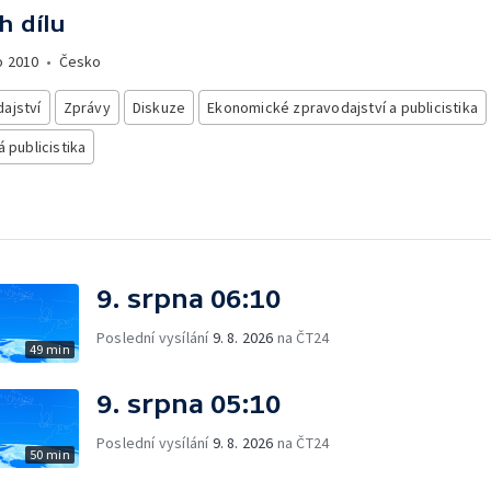
h dílu
o
2010
•
Česko
ajství
Zprávy
Diskuze
Ekonomické zpravodajství a publicistika
á publicistika
9. srpna 06:10
Poslední vysílání
9. 8. 2026
na ČT24
49 min
9. srpna 05:10
Poslední vysílání
9. 8. 2026
na ČT24
50 min