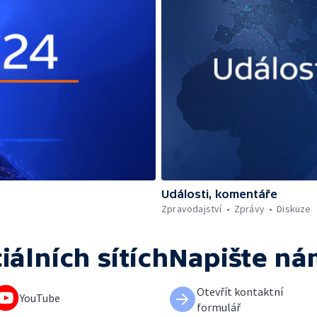
Události, komentáře
Zpravodajství
Zprávy
Diskuze
iálních sítích
Napište ná
Otevřít kontaktní
YouTube
formulář