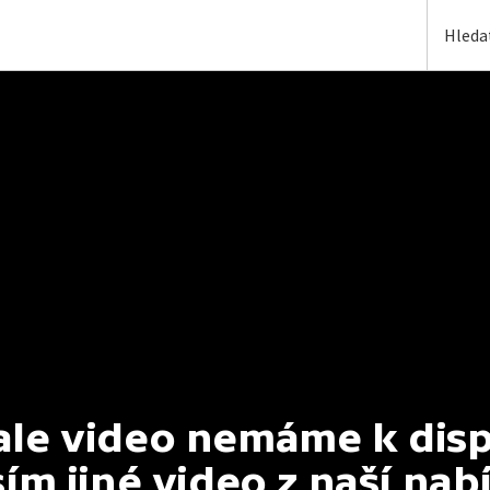
e video nemáme k dispoz
ím jiné video z naší nab