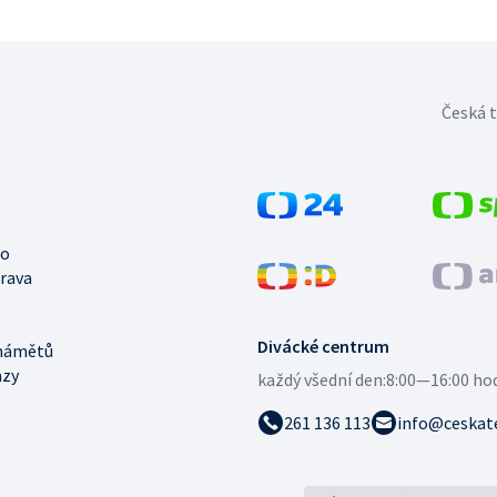
Česká t
no
trava
Divácké centrum
námětů
azy
každý všední den:
8:00—16:00 ho
261 136 113
info@ceskate