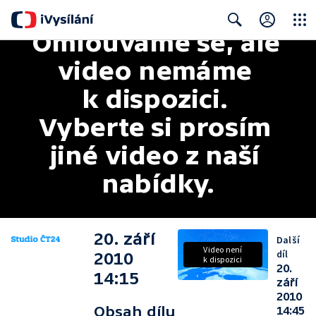
Omlouváme se, ale 
Close
Search
video nemáme 
k dispozici. 
Vyberte si prosím 
jiné video z naší 
nabídky.
20. září
Další
Video není
díl
2010
k dispozici
20.
14:15
září
2010
Obsah dílu
14:45