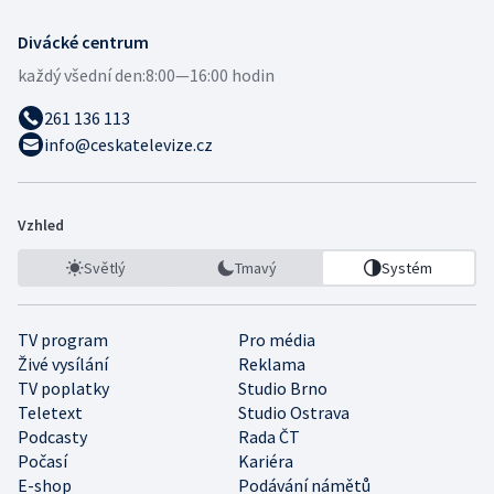
Divácké centrum
každý všední den:
8:00—16:00 hodin
261 136 113
info@ceskatelevize.cz
Vzhled
Světlý
Tmavý
Systém
TV program
Pro média
Živé vysílání
Reklama
TV poplatky
Studio Brno
Teletext
Studio Ostrava
Podcasty
Rada ČT
Počasí
Kariéra
E-shop
Podávání námětů