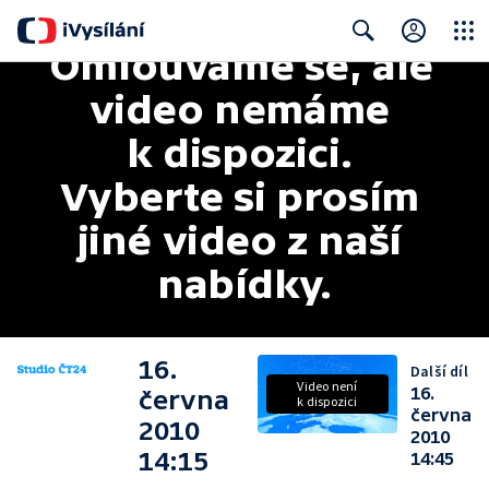
Omlouváme se, ale 
Close
Search
video nemáme 
k dispozici. 
Vyberte si prosím 
jiné video z naší 
nabídky.
16.
Další díl
Video není
16.
června
k dispozici
června
2010
2010
14:15
14:45