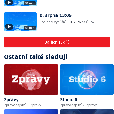
57 min
9. srpna 13:05
Poslední vysílání
9. 8. 2026
na ČT24
54 min
Dalších 10 dílů
Ostatní také sledují
Zprávy
Studio 6
Zpravodajství
Zprávy
Zpravodajství
Zprávy