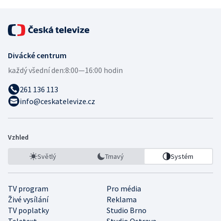
Divácké centrum
každý všední den:
8:00—16:00 hodin
261 136 113
info@ceskatelevize.cz
Vzhled
Světlý
Tmavý
Systém
TV program
Pro média
Živé vysílání
Reklama
TV poplatky
Studio Brno