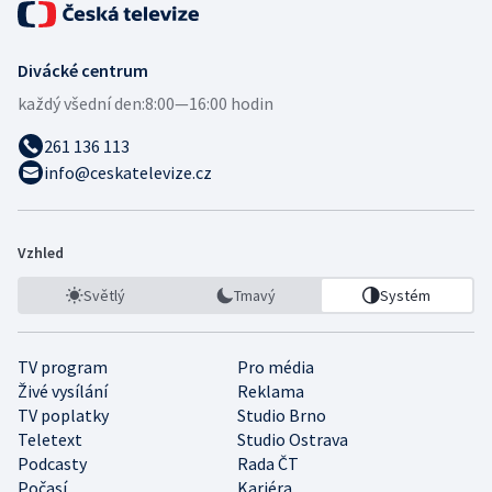
Divácké centrum
každý všední den:
8:00—16:00 hodin
261 136 113
info@ceskatelevize.cz
Vzhled
Světlý
Tmavý
Systém
TV program
Pro média
Živé vysílání
Reklama
TV poplatky
Studio Brno
Teletext
Studio Ostrava
Podcasty
Rada ČT
Počasí
Kariéra