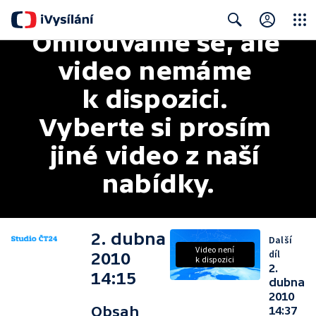
Omlouváme se, ale 
Close
Search
video nemáme 
k dispozici. 
Vyberte si prosím 
jiné video z naší 
nabídky.
2. dubna
Další
Video není
díl
2010
k dispozici
2.
14:15
dubna
2010
Obsah
14:37