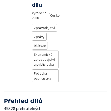
dílu
Vyrobeno
•
Česko
2010
Zpravodajství
Zprávy
Diskuze
Ekonomické
zpravodajství
a publicistika
Politická
publicistika
Přehled dílů
49328 přehratelných