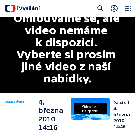
Omlouváme se, ale 
Close
Search
video nemáme 
k dispozici. 
Vyberte si prosím 
jiné video z naší 
nabídky.
4.
Další díl
Video není
4.
března
k dispozici
března
2010
2010
14:16
14:46