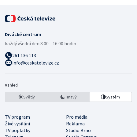
Divácké centrum
každý všední den:
8:00—16:00 hodin
261 136 113
info@ceskatelevize.cz
Vzhled
Světlý
Tmavý
Systém
TV program
Pro média
Živé vysílání
Reklama
TV poplatky
Studio Brno