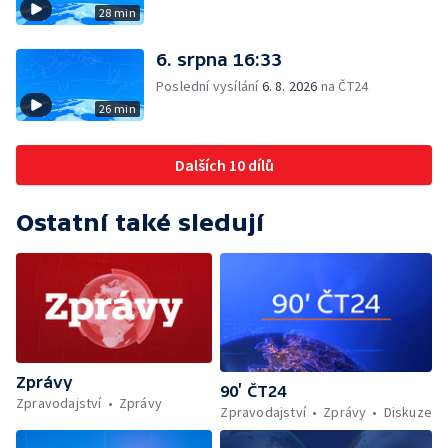
28 min
6. srpna 16:33
Poslední vysílání
6. 8. 2026
na ČT24
26 min
Dalších 10 dílů
Ostatní také sledují
Zprávy
90’ ČT24
Zpravodajství
Zprávy
Zpravodajství
Zprávy
Diskuze