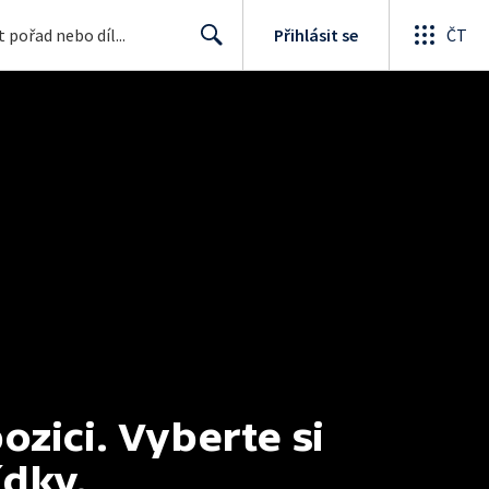
Přihlásit se
ČT
Search
ici. Vyberte si 
ídky.