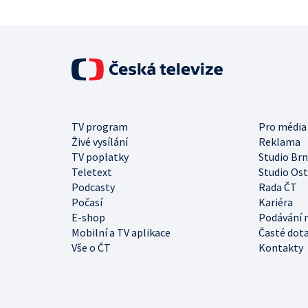
TV program
Pro média
Živé vysílání
Reklama
TV poplatky
Studio Br
Teletext
Studio Os
Podcasty
Rada ČT
Počasí
Kariéra
E-shop
Podávání 
Mobilní a TV aplikace
Časté dot
Vše o ČT
Kontakty