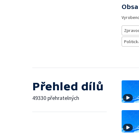
Obsa
Vyroben
Zpravod
Politick
Přehled dílů
49330 přehratelných