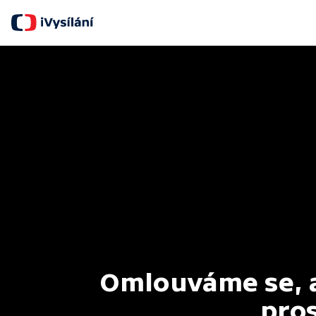
Omlouváme se, al
pros