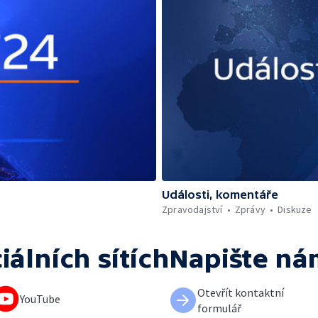
Události, komentáře
Zpravodajství
Zprávy
Diskuze
iálních sítích
Napište ná
Otevřít kontaktní
YouTube
formulář