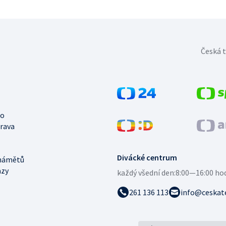
Česká t
no
trava
Divácké centrum
námětů
azy
každý všední den:
8:00—16:00 ho
261 136 113
info@ceskate