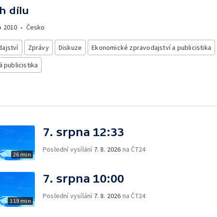
h dílu
o
2010
•
Česko
ajství
Zprávy
Diskuze
Ekonomické zpravodajství a publicistika
á publicistika
7. srpna 12:33
Poslední vysílání
7. 8. 2026
na ČT24
26 min
7. srpna 10:00
Poslední vysílání
7. 8. 2026
na ČT24
119 min