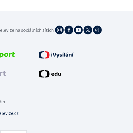
elevize na sociálních sítích:
din
levize.cz