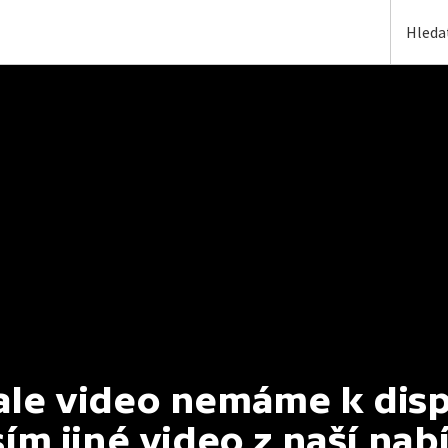
e video nemáme k dispoz
ím jiné video z naší nab