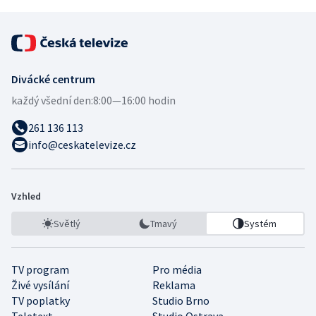
Divácké centrum
každý všední den:
8:00—16:00 hodin
261 136 113
info@ceskatelevize.cz
Vzhled
Světlý
Tmavý
Systém
TV program
Pro média
Živé vysílání
Reklama
TV poplatky
Studio Brno