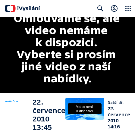
Omlouváme se, ale 
Close
Search
video nemáme 
k dispozici. 
Vyberte si prosím 
jiné video z naší 
nabídky.
22.
Další díl
Video není
22.
července
k dispozici
července
2010
2010
13:45
14:16