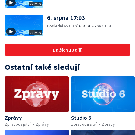
22 min
6. srpna 17:03
Poslední vysílání
6. 8. 2026
na ČT24
28 min
Dalších 10 dílů
Ostatní také sledují
Zprávy
Studio 6
Zpravodajství
Zprávy
Zpravodajství
Zprávy