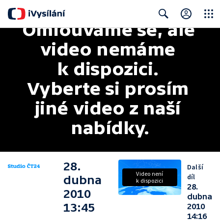
Omlouváme se, ale 
Close
Search
video nemáme 
k dispozici. 
Vyberte si prosím 
jiné video z naší 
nabídky.
28.
Další
Video není
díl
dubna
k dispozici
28.
2010
dubna
13:45
2010
14:16