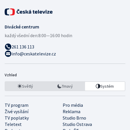
Divácké centrum
každý všední den:
8:00—16:00 hodin
261 136 113
info@ceskatelevize.cz
Vzhled
Světlý
Tmavý
Systém
TV program
Pro média
Živé vysílání
Reklama
TV poplatky
Studio Brno
Teletext
Studio Ostrava