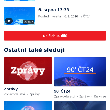
6. srpna 13:33
Poslední vysílání
6. 8. 2026
na ČT24
26 min
Dalších 10 dílů
Ostatní také sledují
Zprávy
90’ ČT24
Zpravodajství
Zprávy
Zpravodajství
Zprávy
Diskuze