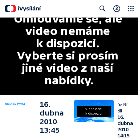
Omlouváme se, ale 
Close
Search
video nemáme 
k dispozici. 
Vyberte si prosím 
jiné video z naší 
nabídky.
16.
Další
Video není
díl
dubna
k dispozici
16.
2010
dubna
13:45
2010
14:15