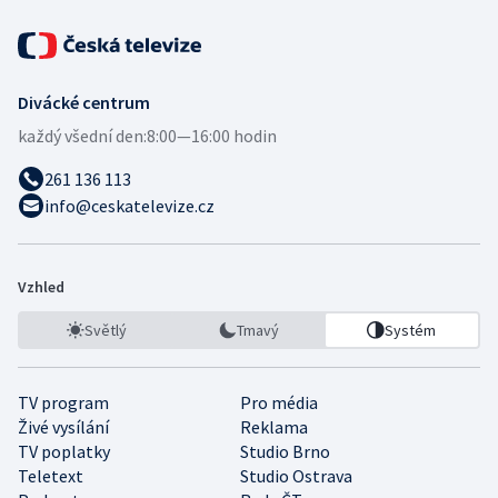
Divácké centrum
každý všední den:
8:00—16:00 hodin
261 136 113
info@ceskatelevize.cz
Vzhled
Světlý
Tmavý
Systém
TV program
Pro média
Živé vysílání
Reklama
TV poplatky
Studio Brno
Teletext
Studio Ostrava