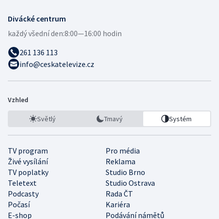
Divácké centrum
každý všední den:
8:00—16:00 hodin
261 136 113
info@ceskatelevize.cz
Vzhled
Světlý
Tmavý
Systém
TV program
Pro média
Živé vysílání
Reklama
TV poplatky
Studio Brno
Teletext
Studio Ostrava
Podcasty
Rada ČT
Počasí
Kariéra
E-shop
Podávání námětů