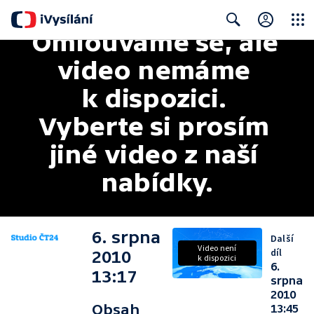
Omlouváme se, ale 
Close
Search
video nemáme 
k dispozici. 
Vyberte si prosím 
jiné video z naší 
nabídky.
6. srpna
Další
Video není
díl
2010
k dispozici
6.
13:17
srpna
2010
Obsah
13:45