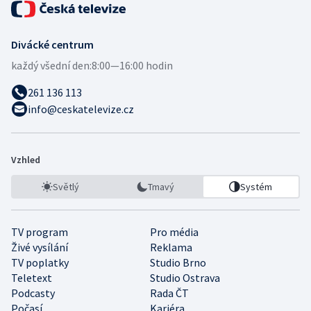
Divácké centrum
každý všední den:
8:00—16:00 hodin
261 136 113
info@ceskatelevize.cz
Vzhled
Světlý
Tmavý
Systém
TV program
Pro média
Živé vysílání
Reklama
TV poplatky
Studio Brno
Teletext
Studio Ostrava
Podcasty
Rada ČT
Počasí
Kariéra