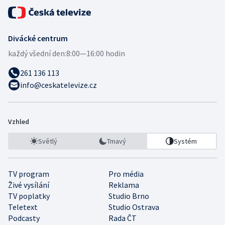
Divácké centrum
každý všední den:
8:00—16:00 hodin
261 136 113
info@ceskatelevize.cz
Vzhled
Světlý
Tmavý
Systém
TV program
Pro média
Živé vysílání
Reklama
TV poplatky
Studio Brno
Teletext
Studio Ostrava
Podcasty
Rada ČT