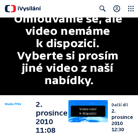
Omlouváme se, ale 
Close
Search
video nemáme 
k dispozici. 
Vyberte si prosím 
jiné video z naší 
nabídky.
2.
Další díl
Video není
2.
prosince
k dispozici
prosince
2010
2010
11:08
12:30