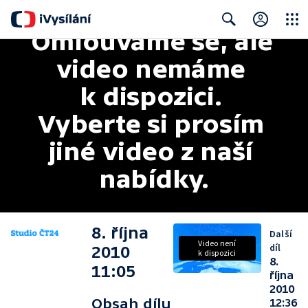
Omlouváme se, ale 
Close
Search
video nemáme 
k dispozici. 
Vyberte si prosím 
jiné video z naší 
nabídky.
8. října
Další
Video není
díl
2010
k dispozici
8.
11:05
října
2010
Obsah dílu
12:36