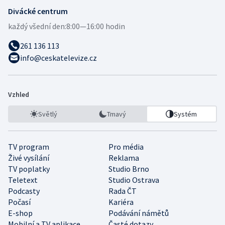
Divácké centrum
každý všední den:
8:00—16:00 hodin
261 136 113
info@ceskatelevize.cz
Vzhled
Světlý
Tmavý
Systém
TV program
Pro média
Živé vysílání
Reklama
TV poplatky
Studio Brno
Teletext
Studio Ostrava
Podcasty
Rada ČT
Počasí
Kariéra
E-shop
Podávání námětů
Mobilní a TV aplikace
Časté dotazy