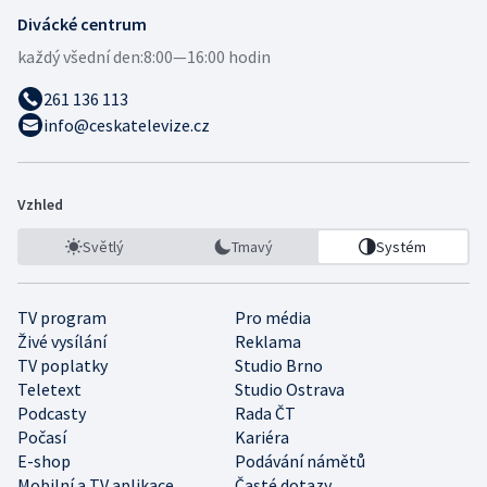
Divácké centrum
každý všední den:
8:00—16:00 hodin
261 136 113
info@ceskatelevize.cz
Vzhled
Světlý
Tmavý
Systém
TV program
Pro média
Živé vysílání
Reklama
TV poplatky
Studio Brno
Teletext
Studio Ostrava
Podcasty
Rada ČT
Počasí
Kariéra
E-shop
Podávání námětů
Mobilní a TV aplikace
Časté dotazy