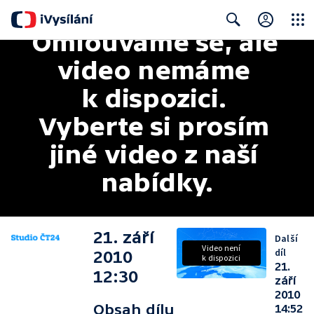
Omlouváme se, ale 
Close
Search
video nemáme 
k dispozici. 
Vyberte si prosím 
jiné video z naší 
nabídky.
21. září
Další
Video není
díl
2010
k dispozici
21.
12:30
září
2010
Obsah dílu
14:52