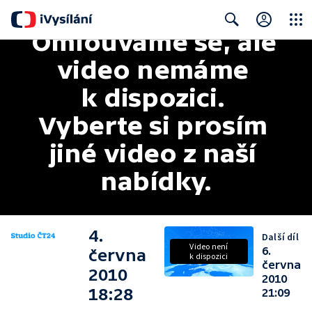
Omlouváme se, ale 
Close
Search
video nemáme 
k dispozici. 
Vyberte si prosím 
jiné video z naší 
nabídky.
4.
Další díl
Video není
6.
června
k dispozici
června
2010
2010
18:28
21:09