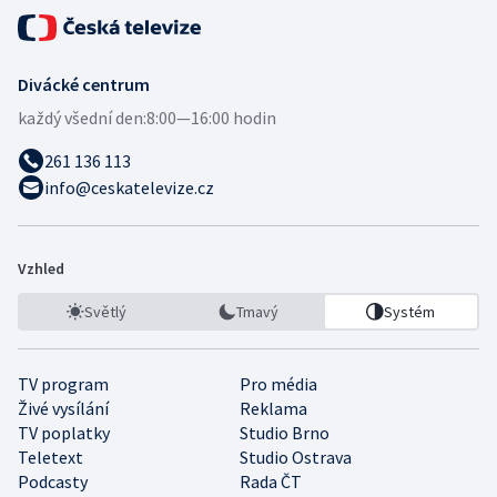
Divácké centrum
každý všední den:
8:00—16:00 hodin
261 136 113
info@ceskatelevize.cz
Vzhled
Světlý
Tmavý
Systém
TV program
Pro média
Živé vysílání
Reklama
TV poplatky
Studio Brno
Teletext
Studio Ostrava
Podcasty
Rada ČT