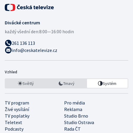
Divácké centrum
každý všední den:
8:00—16:00 hodin
261 136 113
info@ceskatelevize.cz
Vzhled
Světlý
Tmavý
Systém
TV program
Pro média
Živé vysílání
Reklama
TV poplatky
Studio Brno
Teletext
Studio Ostrava
Podcasty
Rada ČT