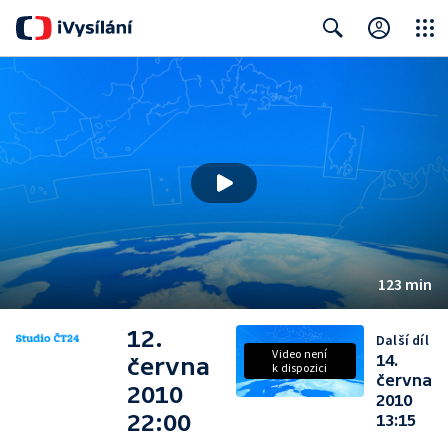
Close
Search
123 min
12.
Další díl
Video není
14.
června
k dispozici
června
2010
2010
22:00
13:15