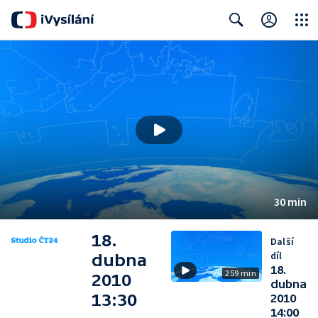
Close
Search
30 min
18.
Další
díl
dubna
18.
259 min
2010
dubna
13:30
2010
14:00