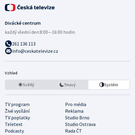
Divácké centrum
každý všední den:
8:00—16:00 hodin
261 136 113
info@ceskatelevize.cz
Vzhled
Světlý
Tmavý
Systém
TV program
Pro média
Živé vysílání
Reklama
TV poplatky
Studio Brno
Teletext
Studio Ostrava
Podcasty
Rada ČT