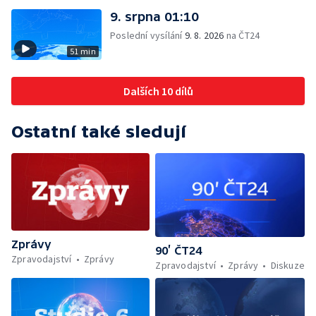
9. srpna 01:10
Poslední vysílání
9. 8. 2026
na ČT24
51 min
Dalších 10 dílů
Ostatní také sledují
Zprávy
90’ ČT24
Zpravodajství
Zprávy
Zpravodajství
Zprávy
Diskuze