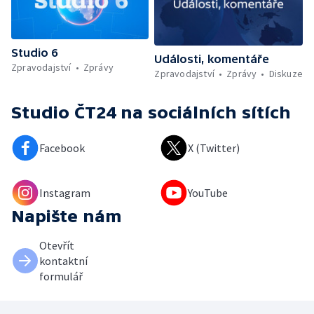
Studio 6
Události, komentáře
Zpravodajství
Zprávy
Zpravodajství
Zprávy
Diskuze
Studio ČT24
na sociálních sítích
Facebook
X (Twitter)
Instagram
YouTube
Napište nám
Otevřít
kontaktní
formulář