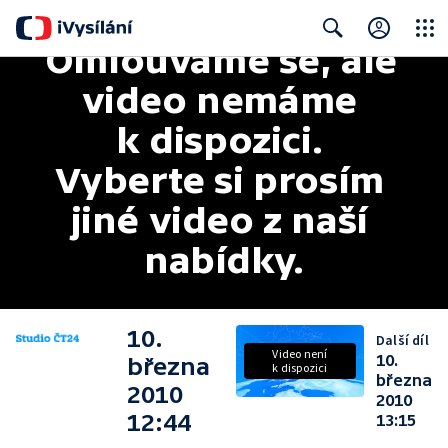
Omlouváme se, ale 
Close
Search
video nemáme 
k dispozici. 
Vyberte si prosím 
jiné video z naší 
nabídky.
10.
Další díl
Video není
10.
března
k dispozici
března
2010
2010
12:44
13:15