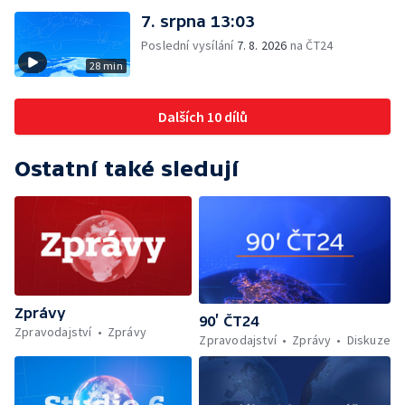
7. srpna 13:03
Poslední vysílání
7. 8. 2026
na ČT24
28 min
Dalších 10 dílů
Ostatní také sledují
Zprávy
90’ ČT24
Zpravodajství
Zprávy
Zpravodajství
Zprávy
Diskuze