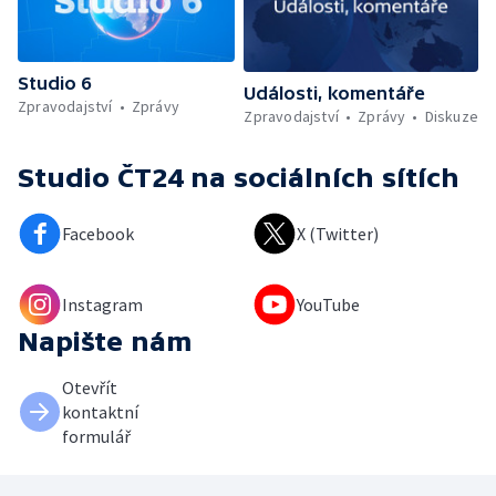
Studio 6
Události, komentáře
Zpravodajství
Zprávy
Zpravodajství
Zprávy
Diskuze
Studio ČT24
na sociálních sítích
Facebook
X (Twitter)
Instagram
YouTube
Napište nám
Otevřít
kontaktní
formulář