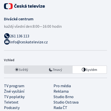
Divácké centrum
každý všední den:
8:00—16:00 hodin
261 136 113
info@ceskatelevize.cz
Vzhled
Světlý
Tmavý
Systém
TV program
Pro média
Živé vysílání
Reklama
TV poplatky
Studio Brno
Teletext
Studio Ostrava
Podcasty
Rada ČT