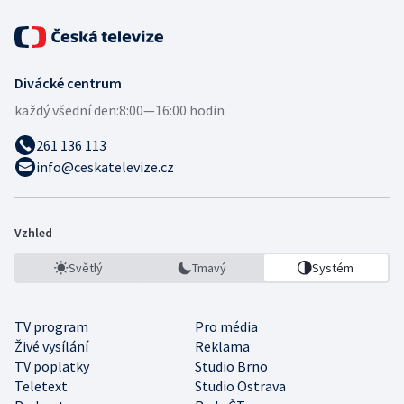
Divácké centrum
každý všední den:
8:00—16:00 hodin
261 136 113
info@ceskatelevize.cz
Vzhled
Světlý
Tmavý
Systém
TV program
Pro média
Živé vysílání
Reklama
TV poplatky
Studio Brno
Teletext
Studio Ostrava