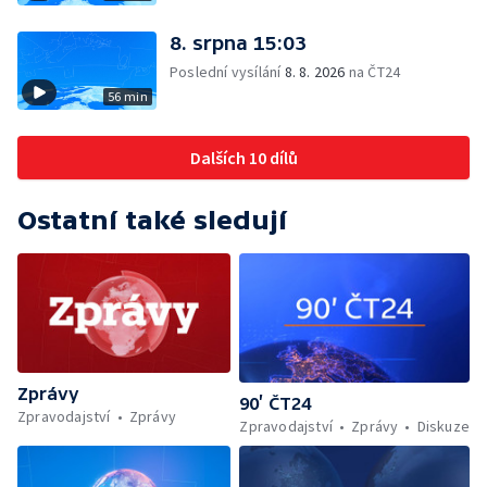
8. srpna 15:03
Poslední vysílání
8. 8. 2026
na ČT24
56 min
Dalších 10 dílů
Ostatní také sledují
Zprávy
90’ ČT24
Zpravodajství
Zprávy
Zpravodajství
Zprávy
Diskuze