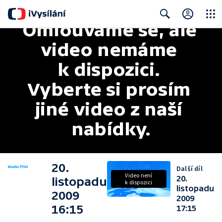
Omlouváme se, ale 
Close
Search
video nemáme 
k dispozici. 
Vyberte si prosím 
jiné video z naší 
nabídky.
20.
Další díl
Video není
20.
listopadu
k dispozici
listopadu
2009
2009
16:15
17:15