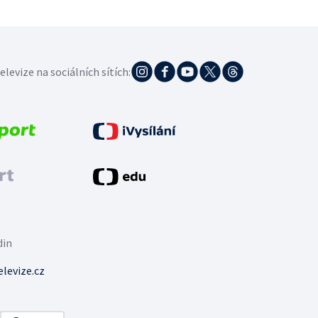
elevize na sociálních sítích:
din
levize.cz