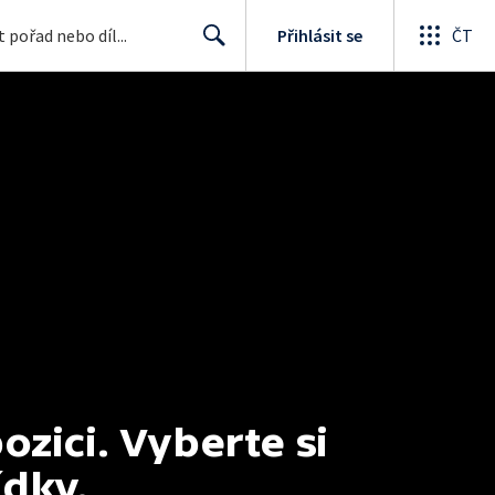
Přihlásit se
ČT
Search
ici. Vyberte si 
ídky.