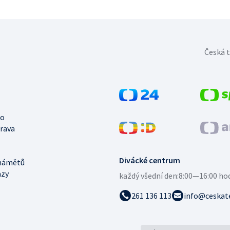
Česká t
no
trava
Divácké centrum
námětů
azy
každý všední den:
8:00—16:00 ho
261 136 113
info@ceskate