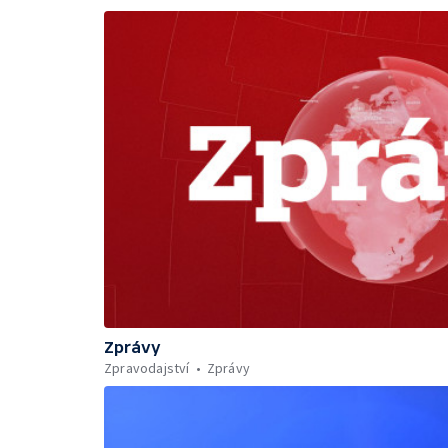
Zprávy
Zpravodajství
Zprávy