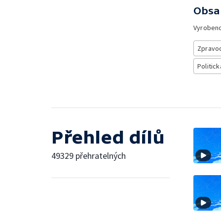
Obsa
Vyroben
Zpravod
Politick
Přehled dílů
49329 přehratelných