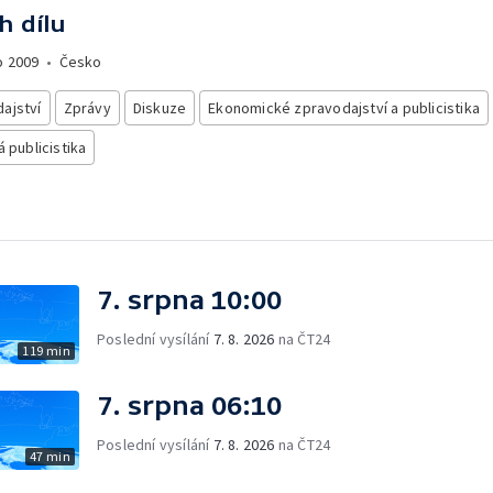
h dílu
o
2009
•
Česko
ajství
Zprávy
Diskuze
Ekonomické zpravodajství a publicistika
á publicistika
7. srpna 10:00
Poslední vysílání
7. 8. 2026
na ČT24
119 min
7. srpna 06:10
Poslední vysílání
7. 8. 2026
na ČT24
47 min