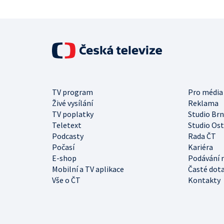
TV program
Pro média
Živé vysílání
Reklama
TV poplatky
Studio Br
Teletext
Studio Os
Podcasty
Rada ČT
Počasí
Kariéra
E-shop
Podávání 
Mobilní a TV aplikace
Časté dot
Vše o ČT
Kontakty