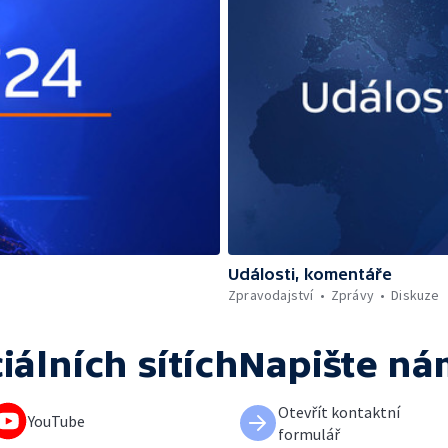
Události, komentáře
Zpravodajství
Zprávy
Diskuze
iálních sítích
Napište ná
Otevřít kontaktní
YouTube
formulář