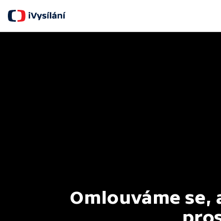
Omlouváme se, al
pros