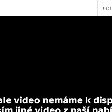
e video nemáme k dispoz
ím jiné video z naší nab