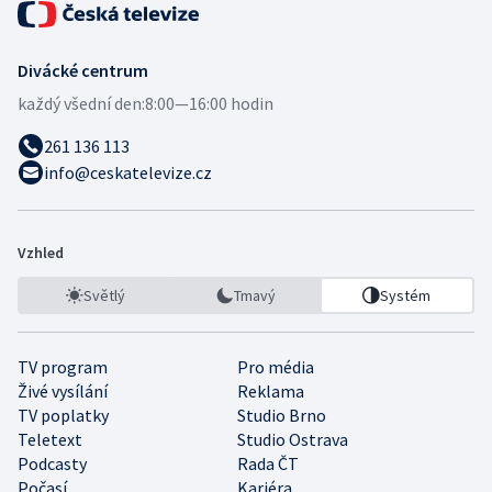
Divácké centrum
každý všední den:
8:00—16:00 hodin
261 136 113
info@ceskatelevize.cz
Vzhled
Světlý
Tmavý
Systém
TV program
Pro média
Živé vysílání
Reklama
TV poplatky
Studio Brno
Teletext
Studio Ostrava
Podcasty
Rada ČT
Počasí
Kariéra