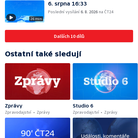
6. srpna 16:33
Poslední vysílání
6. 8. 2026
na ČT24
26 min
Dalších 10 dílů
Ostatní také sledují
Zprávy
Studio 6
Zpravodajství
Zprávy
Zpravodajství
Zprávy