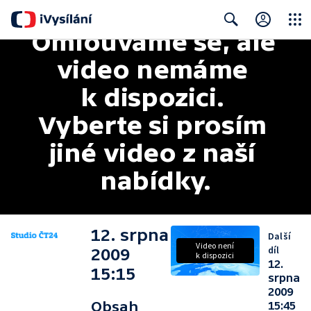
Omlouváme se, ale 
Close
Search
video nemáme 
k dispozici. 
Vyberte si prosím 
jiné video z naší 
nabídky.
12. srpna
Další
Video není
díl
2009
k dispozici
12.
15:15
srpna
2009
Obsah
15:45