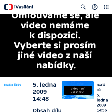
Omlouváme se, ale 
Close
Search
video nemáme 
k dispozici. 
Vyberte si prosím 
jiné video z naší 
nabídky.
5. ledna
Další
Video není
díl
2009
k dispozici
5.
14:48
ledna
2009
Obsah dílu
14:56