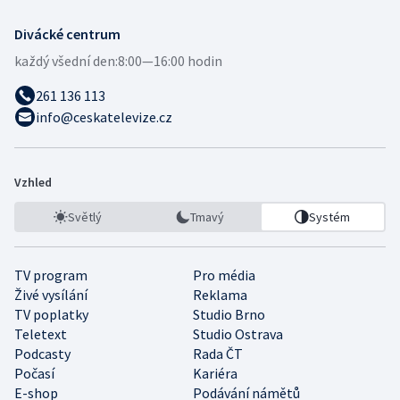
Divácké centrum
každý všední den:
8:00—16:00 hodin
261 136 113
info@ceskatelevize.cz
Vzhled
Světlý
Tmavý
Systém
TV program
Pro média
Živé vysílání
Reklama
TV poplatky
Studio Brno
Teletext
Studio Ostrava
Podcasty
Rada ČT
Počasí
Kariéra
E-shop
Podávání námětů