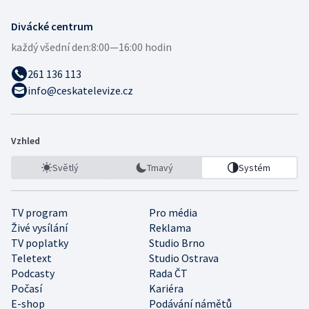
Divácké centrum
každý všední den:
8:00—16:00 hodin
261 136 113
info@ceskatelevize.cz
Vzhled
Světlý
Tmavý
Systém
TV program
Pro média
Živé vysílání
Reklama
TV poplatky
Studio Brno
Teletext
Studio Ostrava
Podcasty
Rada ČT
Počasí
Kariéra
E-shop
Podávání námětů