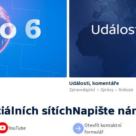
Události, komentáře
Zpravodajství
Zprávy
Diskuze
iálních sítích
Napište ná
Otevřít kontaktní
YouTube
formulář