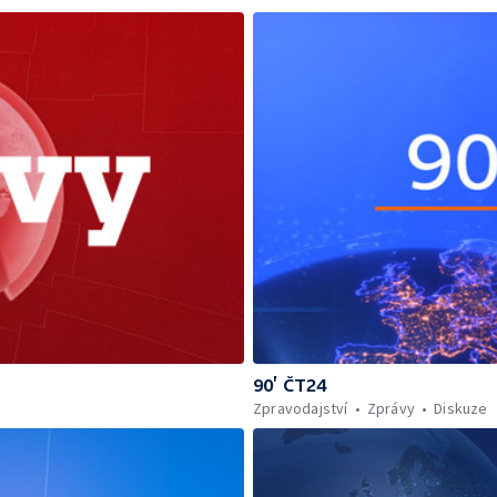
90’ ČT24
Zpravodajství
Zprávy
Diskuze