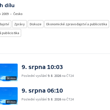
h dílu
o
2009
•
Česko
ajství
Zprávy
Diskuze
Ekonomické zpravodajství a publicistika
á publicistika
9. srpna 10:03
Poslední vysílání
9. 8. 2026
na ČT24
56 min
9. srpna 06:10
Poslední vysílání
9. 8. 2026
na ČT24
49 min