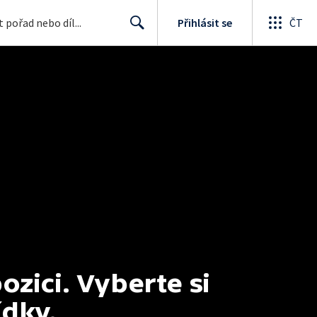
Přihlásit se
ČT
Search
ici. Vyberte si 
ídky.