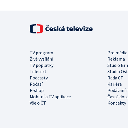
TV program
Pro média
Živé vysílání
Reklama
TV poplatky
Studio Br
Teletext
Studio Os
Podcasty
Rada ČT
Počasí
Kariéra
E-shop
Podávání 
Mobilní a TV aplikace
Časté dot
Vše o ČT
Kontakty