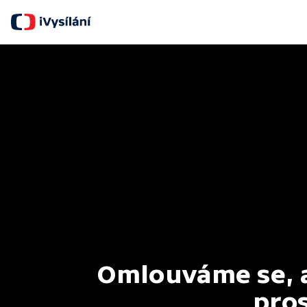
Omlouváme se, al
pros