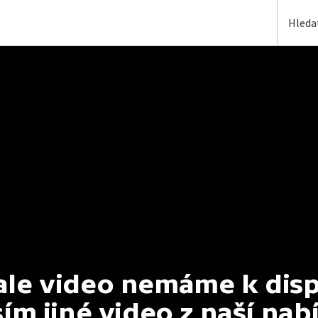
e video nemáme k dispoz
ím jiné video z naší nab