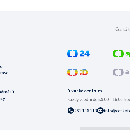
Česká t
no
trava
Divácké centrum
námětů
azy
každý všední den:
8:00—16:00 ho
261 136 113
info@ceskate