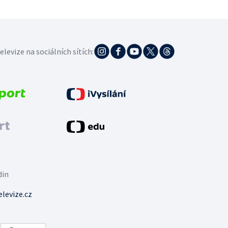
elevize na sociálních sítích:
din
levize.cz