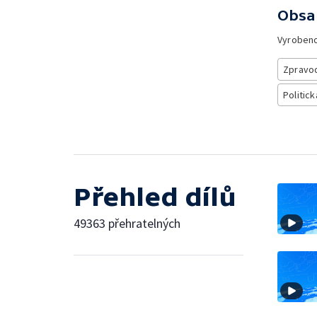
Obsa
Vyroben
Zpravod
Politick
Přehled dílů
49363 přehratelných