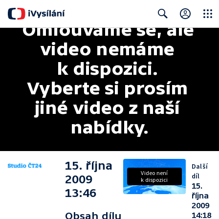
Omlouváme se, ale 
Close
Search
video nemáme 
k dispozici. 
Vyberte si prosím 
jiné video z naší 
nabídky.
15. října
Další
Video není
díl
2009
k dispozici
15.
13:46
října
2009
Obsah dílu
14:18