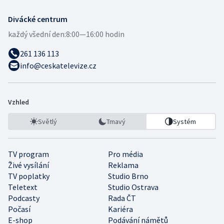
Divácké centrum
každý všední den:
8:00—16:00 hodin
261 136 113
info@ceskatelevize.cz
Vzhled
Světlý
Tmavý
Systém
TV program
Pro média
Živé vysílání
Reklama
TV poplatky
Studio Brno
Teletext
Studio Ostrava
Podcasty
Rada ČT
Počasí
Kariéra
E-shop
Podávání námětů