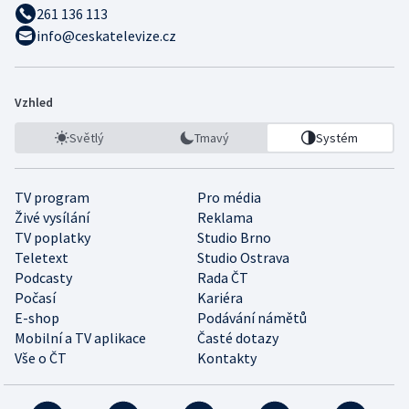
261 136 113
info@ceskatelevize.cz
Vzhled
Světlý
Tmavý
Systém
TV program
Pro média
Živé vysílání
Reklama
TV poplatky
Studio Brno
Teletext
Studio Ostrava
Podcasty
Rada ČT
Počasí
Kariéra
E-shop
Podávání námětů
Mobilní a TV aplikace
Časté dotazy
Vše o ČT
Kontakty