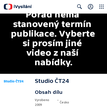
Pořad nemá 
Close
Search
stanovený termín 
publikace. Vyberte 
si prosím jiné 
video z naší 
nabídky.
Studio ČT24
Obsah dílu
Vyrobeno
•
Česko
2009