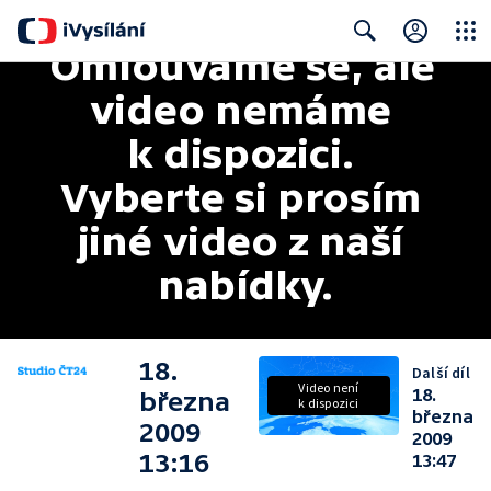
Omlouváme se, ale 
Close
Search
video nemáme 
k dispozici. 
Vyberte si prosím 
jiné video z naší 
nabídky.
18.
Další díl
Video není
18.
března
k dispozici
března
2009
2009
13:16
13:47