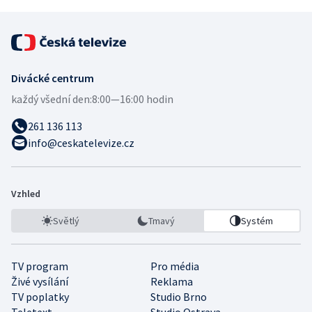
Divácké centrum
každý všední den:
8:00—16:00 hodin
261 136 113
info@ceskatelevize.cz
Vzhled
Světlý
Tmavý
Systém
TV program
Pro média
Živé vysílání
Reklama
TV poplatky
Studio Brno