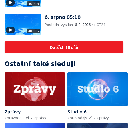
46 min
6. srpna 05:10
Poslední vysílání
6. 8. 2026
na ČT24
48 min
Dalších 10 dílů
Ostatní také sledují
Zprávy
Studio 6
Zpravodajství
Zprávy
Zpravodajství
Zprávy