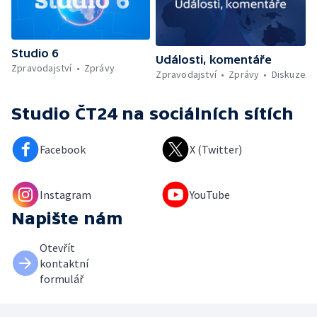
Studio 6
Události, komentáře
Zpravodajství
Zprávy
Zpravodajství
Zprávy
Diskuze
Studio ČT24
na sociálních sítích
Facebook
X (Twitter)
Instagram
YouTube
Napište nám
Otevřít
kontaktní
formulář