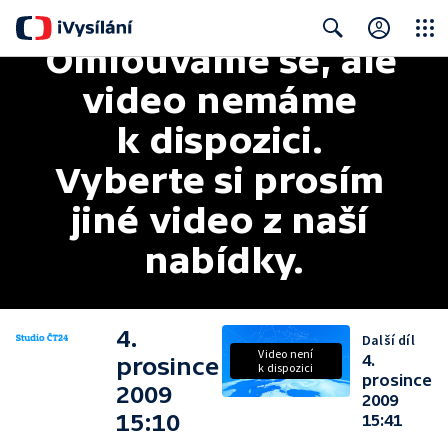
Omlouváme se, ale 
Close
Search
video nemáme 
k dispozici. 
Vyberte si prosím 
jiné video z naší 
nabídky.
4.
Další díl
Video není
4.
prosince
k dispozici
prosince
2009
2009
15:10
15:41