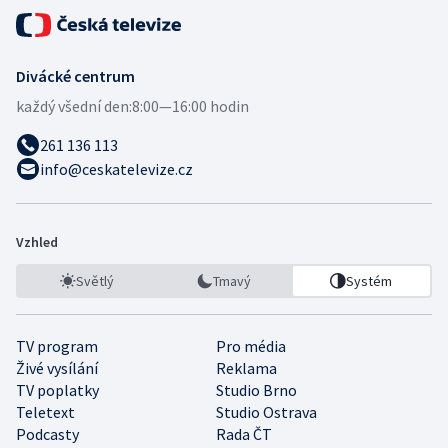
Divácké centrum
každý všední den:
8:00—16:00 hodin
261 136 113
info@ceskatelevize.cz
Vzhled
Světlý
Tmavý
Systém
TV program
Pro média
Živé vysílání
Reklama
TV poplatky
Studio Brno
Teletext
Studio Ostrava
Podcasty
Rada ČT