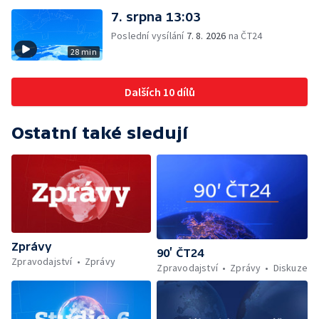
7. srpna 13:03
Poslední vysílání
7. 8. 2026
na ČT24
28 min
Dalších 10 dílů
Ostatní také sledují
Zprávy
90’ ČT24
Zpravodajství
Zprávy
Zpravodajství
Zprávy
Diskuze