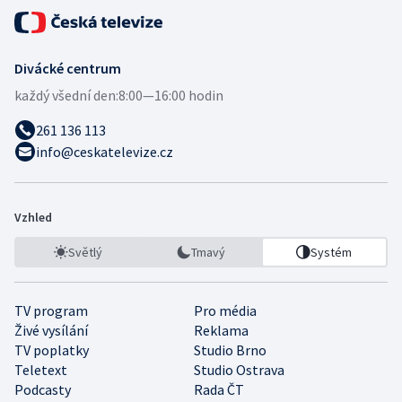
Divácké centrum
každý všední den:
8:00—16:00 hodin
261 136 113
info@ceskatelevize.cz
Vzhled
Světlý
Tmavý
Systém
TV program
Pro média
Živé vysílání
Reklama
TV poplatky
Studio Brno
Teletext
Studio Ostrava
Podcasty
Rada ČT