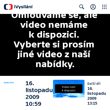
Omlouváme se, ale 
Close
Search
video nemáme 
k dispozici. 
Vyberte si prosím 
jiné video z naší 
nabídky.
16.
Další díl
Video není
16.
listopadu
k dispozici
listopadu
2009
2009
10:59
13:15