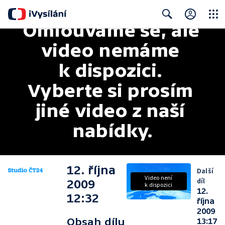
Omlouváme se, ale 
Close
Search
video nemáme 
k dispozici. 
Vyberte si prosím 
jiné video z naší 
nabídky.
12. října
Další
Video není
díl
2009
k dispozici
12.
12:32
října
2009
Obsah dílu
13:17