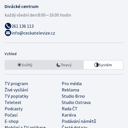
Divácké centrum
každý všední den:
8:00—16:00 hodin
261 136 113
info@ceskatelevize.cz
Vzhled
Světlý
Tmavý
Systém
TV program
Pro média
Živé vysílání
Reklama
TV poplatky
Studio Brno
Teletext
Studio Ostrava
Podcasty
Rada ČT
Počasí
Kariéra
E-shop
Podávání námětů
Mobilní a TV aplikace
Časté dotazy