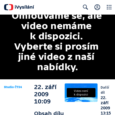
Omlouváme se, ale 
Close
Search
video nemáme 
k dispozici. 
Vyberte si prosím 
jiné video z naší 
nabídky.
22. září
Další
Video není
díl
2009
k dispozici
22.
10:09
září
2009
Obsah dílu
13:15