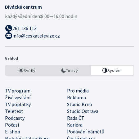
Divácké centrum
každý všední den:
8:00—16:00 hodin
261 136 113
info@ceskatelevize.cz
Vzhled
Světlý
Tmavý
Systém
TV program
Pro média
Živé vysílání
Reklama
TV poplatky
Studio Brno
Teletext
Studio Ostrava
Podcasty
Rada ČT
Počasí
Kariéra
E-shop
Podávání námětů
Mobilní a TV aplikace
Časté dotazy