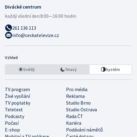
Divácké centrum
každý všední den:
8:00—16:00 hodin
261 136 113
info@ceskatelevize.cz
Vzhled
Světlý
Tmavý
Systém
TV program
Pro média
Živé vysílání
Reklama
TV poplatky
Studio Brno
Teletext
Studio Ostrava
Podcasty
Rada ČT
Počasí
Kariéra
E-shop
Podávání námětů
Mobilní a TV aplikace
Časté dotazy