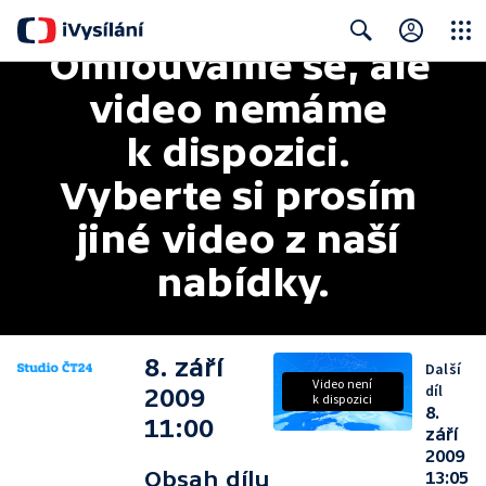
Omlouváme se, ale 
Close
Search
video nemáme 
k dispozici. 
Vyberte si prosím 
jiné video z naší 
nabídky.
8. září
Další
Video není
díl
2009
k dispozici
8.
11:00
září
2009
Obsah dílu
13:05