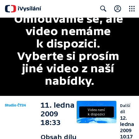
Omlouváme se, ale 
Close
Search
video nemáme 
k dispozici. 
Vyberte si prosím 
jiné video z naší 
nabídky.
11. ledna
Další
Video není
díl
2009
k dispozici
12.
18:33
ledna
2009
Obsah dílu
10:17