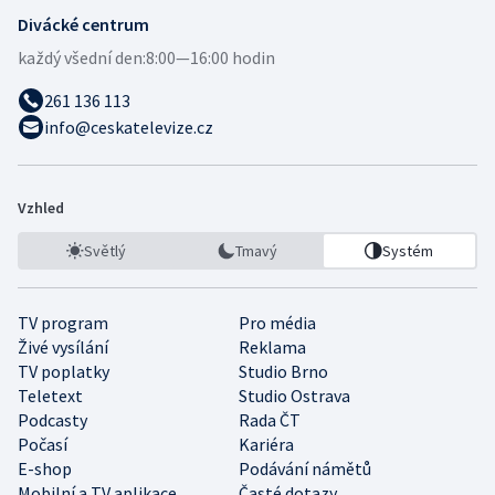
Divácké centrum
každý všední den:
8:00—16:00 hodin
261 136 113
info@ceskatelevize.cz
Vzhled
Světlý
Tmavý
Systém
TV program
Pro média
Živé vysílání
Reklama
TV poplatky
Studio Brno
Teletext
Studio Ostrava
Podcasty
Rada ČT
Počasí
Kariéra
E-shop
Podávání námětů
Mobilní a TV aplikace
Časté dotazy